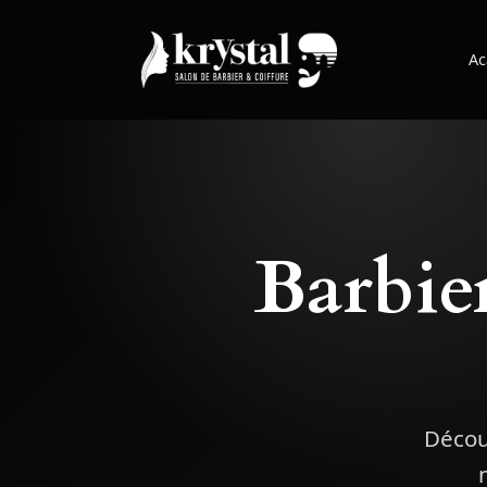
Ac
Barbier
Décou