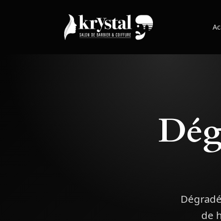
Ac
Dég
Dégradé 
de h