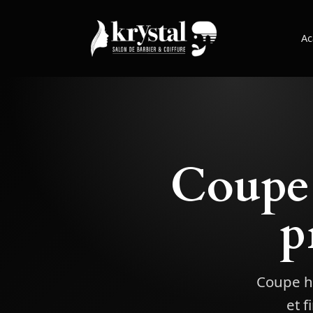
Ac
Coupe
p
Coupe ho
et f