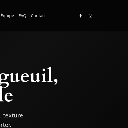
Équipe
FAQ
Contact
ueuil,
le
, texture
rter.