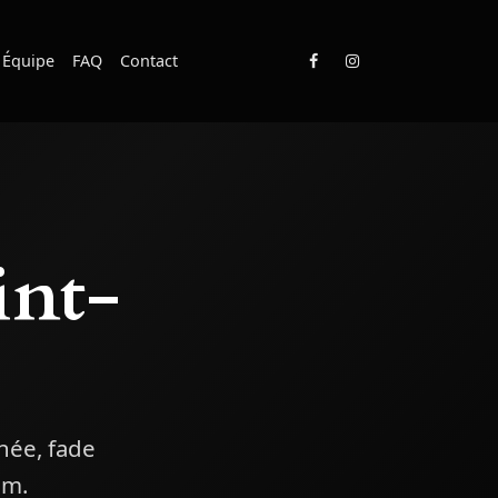
Équipe
FAQ
Contact
int-
née, fade
um.