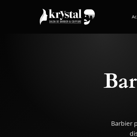
Ac
Bar
Barbier 
di