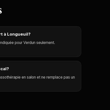
s
rt à Longueuil?
indiquée pour Verdun seulement.
ical?
assothérapie en salon et ne remplace pas un