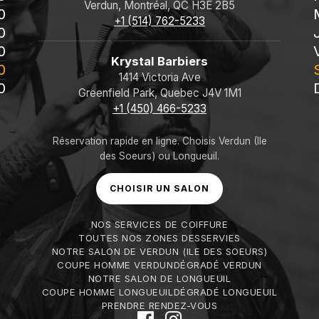
Verdun, Montréal, QC H3E 2B5
0
+1 (514) 762-5233
0
0
Krystal Barbiers
0
1414 Victoria Ave
0
Greenfield Park, Quebec J4V 1M1
+1 (450) 466-5233
Réservation rapide en ligne. Choisis Verdun (Ile
des Soeurs) ou Longueuil.
CHOISIR UN SALON
NOS SERVICES DE COIFFURE
TOUTES NOS ZONES DESSERVIES
NOTRE SALON DE VERDUN (ILE DES SOEURS)
COUPE HOMME VERDUN
DÉGRADÉ VERDUN
NOTRE SALON DE LONGUEUIL
COUPE HOMME LONGUEUIL
DÉGRADÉ LONGUEUIL
PRENDRE RENDEZ-VOUS