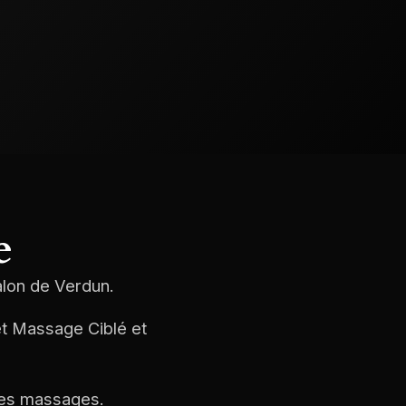
e
alon de Verdun.
et Massage Ciblé et
 les massages.