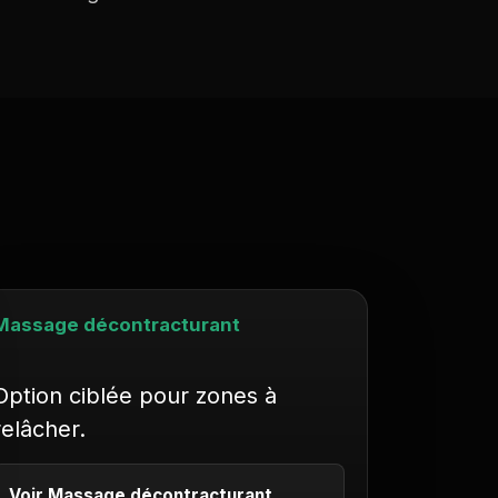
Massage décontracturant
Option ciblée pour zones à
relâcher.
Voir Massage décontracturant