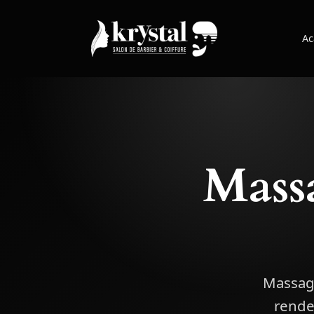
Ac
Mass
Massage
rende