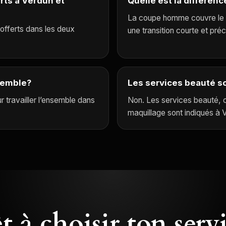
erts à Verdun et
Quelle est la différe
La coupe homme couvre le s
 offerts dans les deux
une transition courte et préc
semble?
Les services beauté so
 travailler l’ensemble dans
Non. Les services beauté, 
maquillage sont indiqués à 
t à choisir ton serv