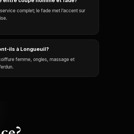
nce entre coupe homme et fade?
ervice complet; le fade met l’accent sur
ise.
nt-ils à Longueuil?
coiffure femme, ongles, massage et
Verdun.
ice?