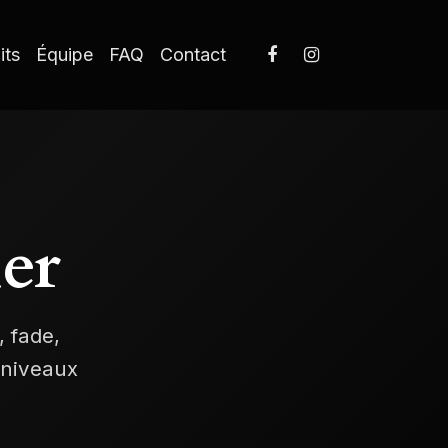
its
Équipe
FAQ
Contact
ier
 fade,
 niveaux