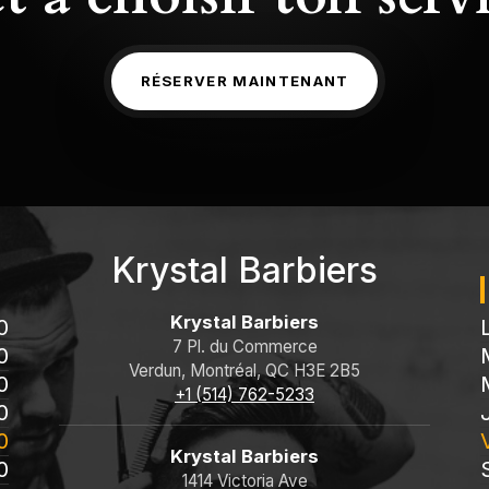
RÉSERVER MAINTENANT
Krystal Barbiers
Krystal Barbiers
0
7 Pl. du Commerce
0
Verdun, Montréal, QC H3E 2B5
0
+1 (514) 762-5233
0
0
Krystal Barbiers
0
1414 Victoria Ave