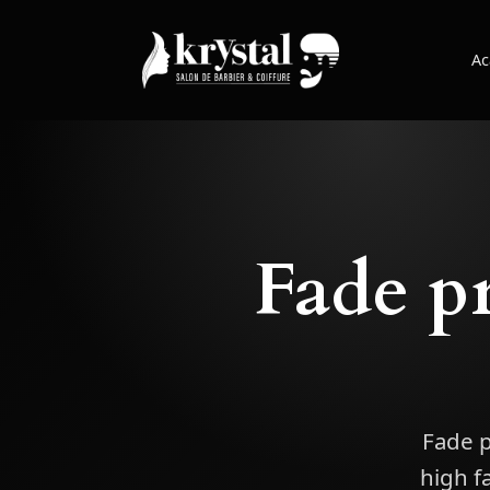
Ac
Fade pr
Fade p
high f